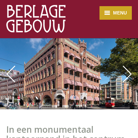
MENU
HOME
TE HUUR
LOCATIE
ACTUEEL
CONTACT
In een monumentaal